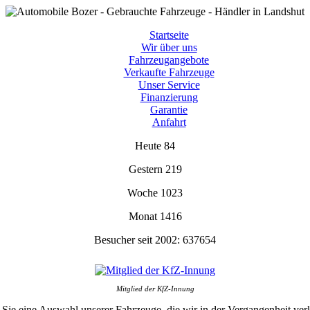
Startseite
Wir über uns
Fahrzeugangebote
Verkaufte Fahrzeuge
Unser Service
Finanzierung
Garantie
Anfahrt
Heute
84
Gestern
219
Woche
1023
Monat
1416
Besucher seit 2002:
637654
Mitglied der KfZ-Innung
 Sie eine Auswahl unserer Fahrzeuge, die wir in der Vergangenheit ver