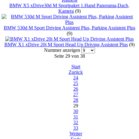
BMW X5 xDrive30d M Sportpaket 1.Hand Panorama-Dach,
Kamera
(9)
BMW 530d M Sport Driving Assistent Plus, Parking Assistent Plus
(9)
BMW X1 xDrive 20i M Sport Head Up Driving Assistent Plus
(9)
Nummer anzeigen
Seite 29 von 38
Start
Zurück
24
25
26
27
28
29
30
31
32
33
Weiter