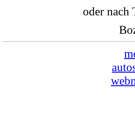
oder nach 
Boz
mo
auto
webm