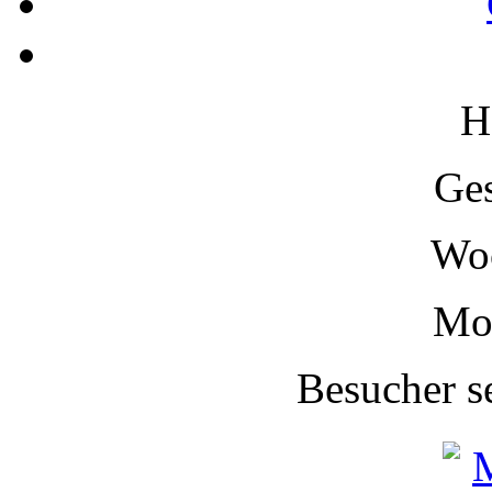
H
Ge
Wo
Mo
Besucher s