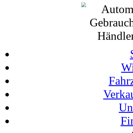
Wi
Fahr
Verka
Un
Fi