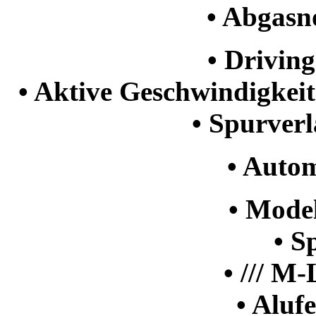
• Abgas
• Driving
• Aktive Geschwindigke
• Spurver
• Autom
• Model
• S
• /// M
• Aluf