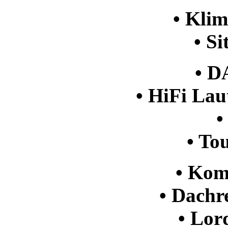
• Kli
• S
• D
• HiFi Lau
•
• To
• Kom
• Dachr
• Lor