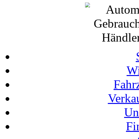
Wi
Fahr
Verka
Un
Fi