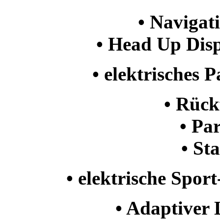
• Navigat
• Head Up Disp
• elektrisches
• Rüc
• Pa
• St
• elektrische Spor
• Adaptiver