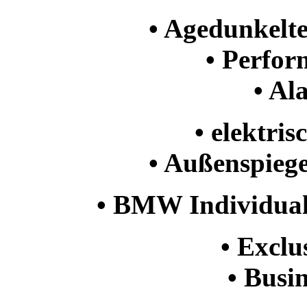
• Agedunkelte
• Perfor
• Al
• elektri
• Außenspieg
• BMW Individual
• Exclu
• Busi