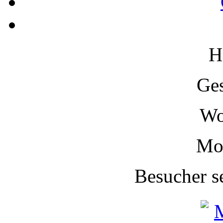
H
Ge
W
Mo
Besucher s