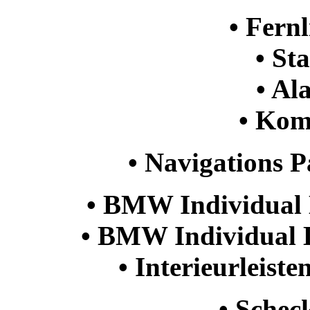
• Fernl
• St
• Al
• Kom
• Navigations 
• BMW Individual
• BMW Individual 
• Interieurleis
• Schec