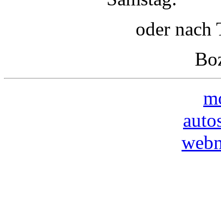
oder nach 
Boz
mo
auto
webm