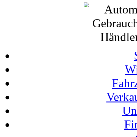
Wi
Fahr
Verka
Un
Fi