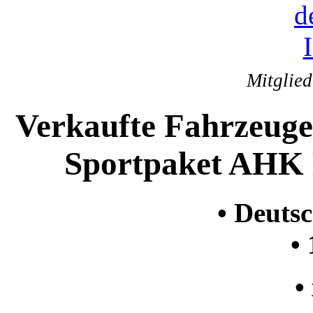
Mitglie
Verkaufte Fahrzeug
Sportpaket AHK D
• Deuts
•
•