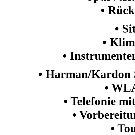
• Rüc
• S
• Kli
• Instrumenten
• Harman/Kardon 
• WL
• Telefonie mi
• Vorbereit
• To