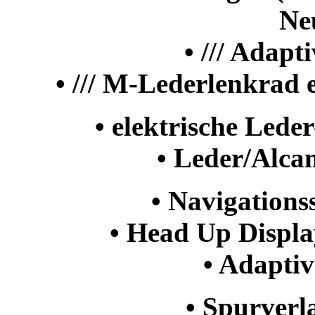
Ne
• /// Adap
• /// M-Lederlenkrad 
• elektrische Lede
• Leder/Alca
• Navigations
• Head Up Displa
• Adaptiv
• Spurver