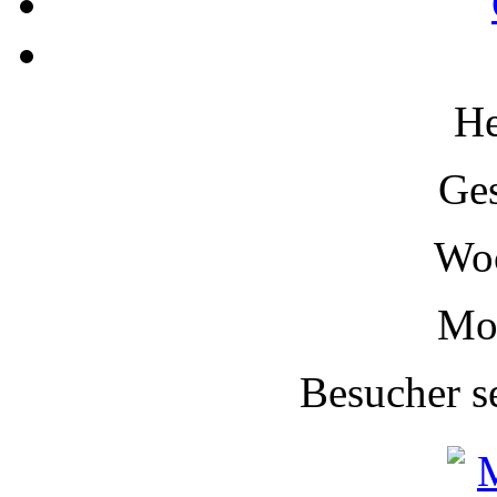
H
Ge
Wo
Mo
Besucher s