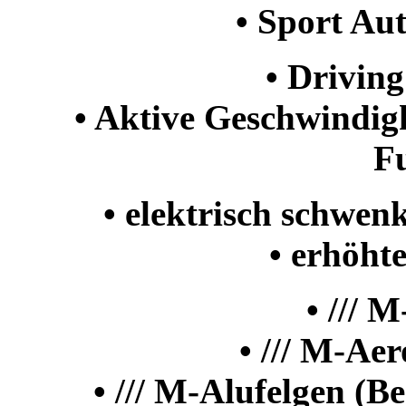
• Sport Au
• Driving
• Aktive Geschwindig
F
• elektrisch schwe
• erhöht
• /// 
• /// M-Ae
• /// M-Alufelgen (B