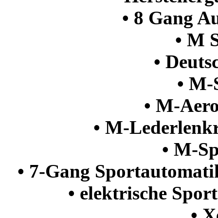
• 8 Gang Au
• M S
• Deuts
• M-
• M-Aer
• M-Lederlenkr
• M-Sp
• 7-Gang Sportautomati
• elektrische Spor
• X