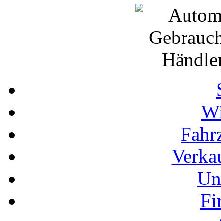
Wi
Fahr
Verka
Un
Fi