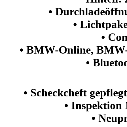
• Durchladeöffn
• Lichtpake
• Com
• BMW-Online, BMW-A
• Bluetoo
• Scheckcheft gepfle
• Inspektion
• Neupr