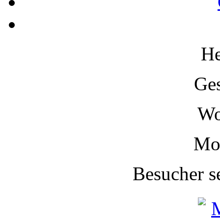
H
Ge
W
Mo
Besucher s