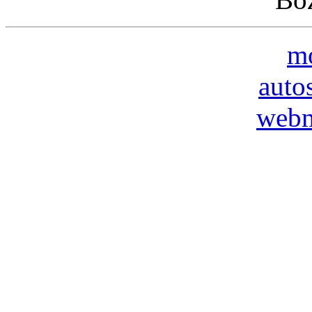
mo
auto
webm