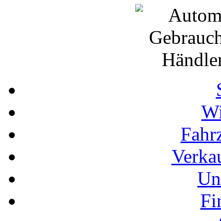
Wi
Fahr
Verka
Un
Fi