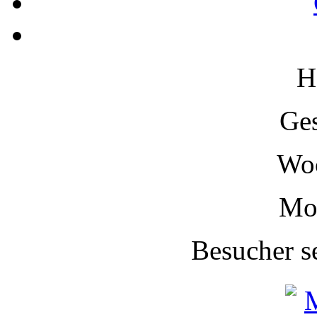
H
Ge
Wo
Mo
Besucher s