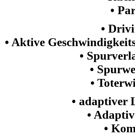
• Pa
• Driv
• Aktive Geschwindigkei
• Spurver
• Spurw
• Toterw
• adaptiver
• Adaptiv
• Kom