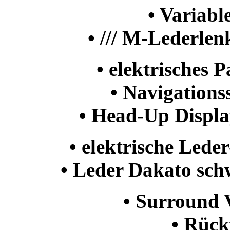
• Variabl
• /// M-Lederle
• elektrisches
• Navigations
• Head-Up Displa
• elektrische Lede
• Leder Dakato sch
• Surround
• Rüc