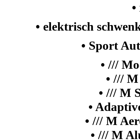
•
• elektrisch schwe
• Sport Au
• /// M
• /// 
• /// M
• Adapti
• /// M A
• /// M A