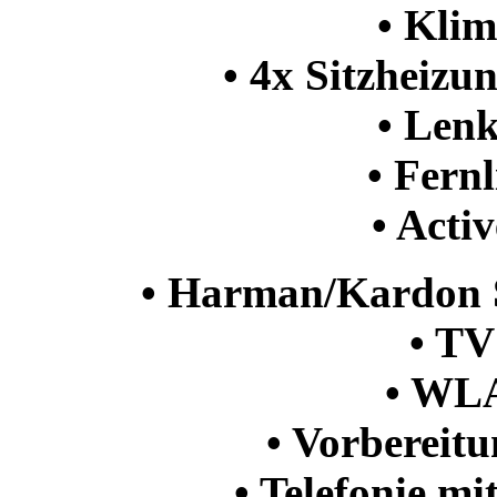
• Kli
• 4x Sitzheizu
• Len
• Fernl
• Acti
• Harman/Kardon 
• TV
• WL
• Vorbereit
• Telefonie mi