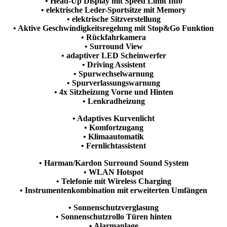
• Head-Up Display mit Speed Limit Info
• elektrische Leder-Sportsitze mit Memory
• elektrische Sitzverstellung
• Aktive Geschwindigkeitsregelung mit Stop&Go Funktion
• Rückfahrkamera
• Surround View
• adaptiver LED Scheinwerfer
• Driving Assistent
• Spurwechselwarnung
• Spurverlassungswarnung
• 4x Sitzheizung Vorne und Hinten
• Lenkradheizung
• Adaptives Kurvenlicht
• Komfortzugang
• Klimaautomatik
• Fernlichtassistent
• Harman/Kardon Surround Sound System
• WLAN Hotspot
• Telefonie mit Wireless Charging
• Instrumentenkombination mit erweiterten Umfängen
• Sonnenschutzverglasung
• Sonnenschutzrollo Türen hinten
• Alarmanlage