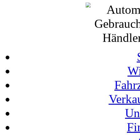
Wi
Fahr
Verka
Un
Fi