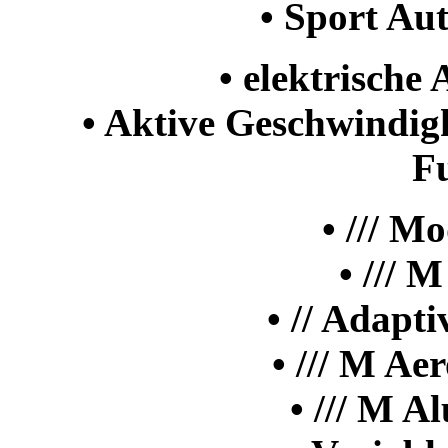
• Sport Au
• elektrisch
• Aktive Geschwindig
F
• /// M
• /// 
• // Adapt
• /// M A
• /// M A