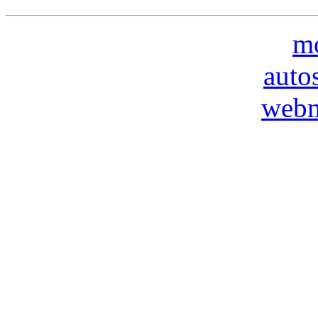
mo
auto
webm