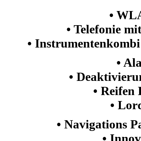
• WL
• Telefonie mi
• Instrumentenkombi
• Al
• Deaktivieru
• Reifen
• Lor
• Navigations P
• Innov