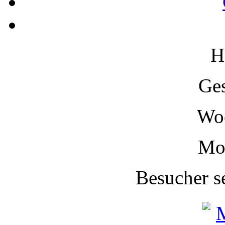
H
Ge
Wo
Mo
Besucher s