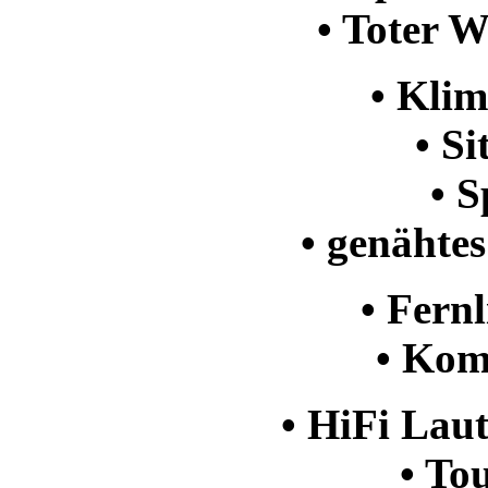
• Toter W
• Kli
• S
• S
• genähte
• Fernl
• Kom
• HiFi Lau
• To