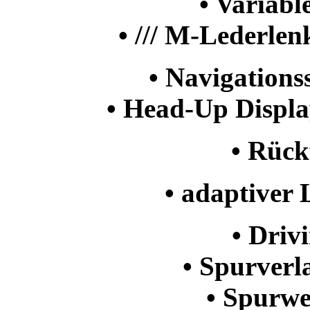
• Variabl
• /// M-Lederle
• Navigations
• Head-Up Displa
• Rüc
• adaptiver
• Driv
• Spurver
• Spurw